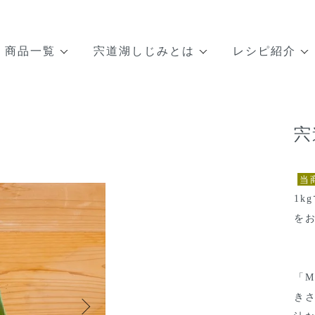
商品一覧
宍道湖しじみとは
レシピ紹介
宍
当
1k
を
「M
き