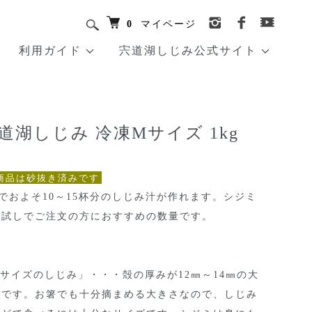
0
マイページ
利用ガイド
宍道湖しじみ公式サイト
道湖しじみ 冷凍Mサイズ 1kg
商品
商品は砂抜き済みです
gでおよそ10～15杯分のしじみ汁が作れます。シジミ
お試しでご注文の方におすすめの数量です。
サイズのしじみ」・・・殻の厚みが12㎜～14㎜の大
さです。お箸でも十分摘まめる大きさなので、しじみ