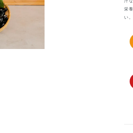
汁
栄
い